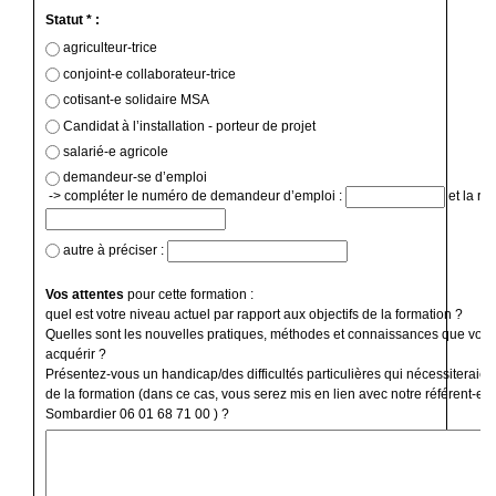
Statut * :
agriculteur-trice
conjoint-e collaborateur-trice
cotisant-e solidaire MSA
Candidat à l’installation - porteur de projet
salarié-e agricole
demandeur-se d’emploi
-> compléter le numéro de demandeur d’emploi :
et la ré
autre à préciser :
Vos attentes
pour cette formation :
quel est votre niveau actuel par rapport aux objectifs de la formation ?
Quelles sont les nouvelles pratiques, méthodes et connaissances que vous
acquérir ?
Présentez-vous un handicap/des difficultés particulières qui nécessiteraien
de la formation (dans ce cas, vous serez mis en lien avec notre référent-e 
Sombardier 06 01 68 71 00 ) ?