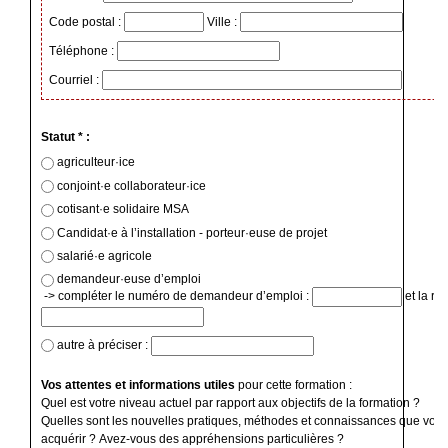
Code postal :
Ville :
Téléphone :
Courriel :
Statut * :
agriculteur·ice
conjoint·e collaborateur·ice
cotisant·e solidaire MSA
Candidat·e à l’installation - porteur·euse de projet
salarié·e agricole
demandeur·euse d’emploi
-> compléter le numéro de demandeur d’emploi :
et la ré
autre à préciser :
Vos attentes et informations utiles
pour cette formation :
Quel est votre niveau actuel par rapport aux objectifs de la formation ?
Quelles sont les nouvelles pratiques, méthodes et connaissances que vous
acquérir ? Avez-vous des appréhensions particulières ?