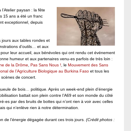
’Atelier paysan : la fête
s 15 ans a été un franc
ent exceptionnel, depuis
s jours aux tables rondes et
nstrations d’outils… et aux
pour leur accueil, aux bénévoles qui ont rendu cet événement
 bonne humeur et aux partenaires venu-es parfois de très loin :
ne de la Drôme
,
Pas Sans Nous !
, le
Mouvement des Sans
ional de l’Agriculture Biologique au Burkina Faso
et tous les
 scènes de concert.
e gueule de bois… politique. Après un week-end plein d’énergie
obilisation battait son plein contre l’A69 et son monde du côté
es par des bruits de bottes qui n’ont rien à voir avec celles
is qui n’enlève rien à notre détermination.
n de l’énergie dégagée durant ces trois jours.
(Crédit photos :