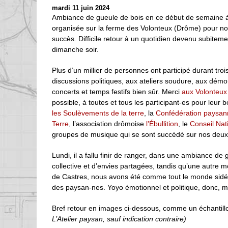
mardi 11 juin 2024
Ambiance de gueule de bois en ce début de semaine à l
organisée sur la ferme des Volonteux (Drôme) pour no
succès. Difficile retour à un quotidien devenu subitem
dimanche soir.
Plus d’un millier de personnes ont participé durant troi
discussions politiques, aux ateliers soudure, aux démo
concerts et temps festifs bien sûr. Merci
aux Volonteux
possible, à toutes et tous les participant-es pour leur
les Soulèvements de la terre
, la
Confédération paysan
Terre
, l’association drômoise
l’Ébullition
, le
Conseil Nat
groupes de musique qui se sont succédé sur nos deux
Lundi, il a fallu finir de ranger, dans une ambiance d
collective et d’envies partagées, tandis qu’une autre m
de Castres, nous avons été comme tout le monde sidéré-
des paysan-nes. Yoyo émotionnel et politique, donc, ma
Bref retour en images ci-dessous, comme un échantillo
L’Atelier paysan, sauf indication contraire)