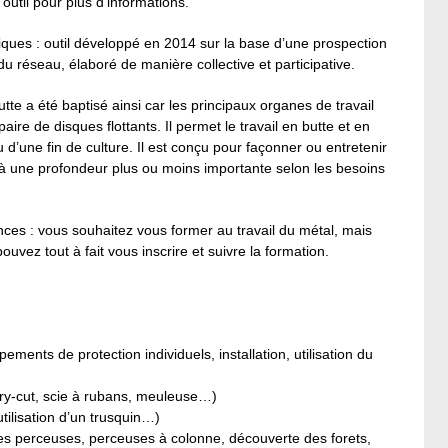
outil pour plus d’informations.
tiques : outil développé en 2014 sur la base d’une prospection
 réseau, élaboré de manière collective et participative.
butte a été baptisé ainsi car les principaux organes de travail
ire de disques flottants. Il permet le travail en butte et en
d’une fin de culture. Il est conçu pour façonner ou entretenir
n à une profondeur plus ou moins importante selon les besoins
ences : vous souhaitez vous former au travail du métal, mais
uvez tout à fait vous inscrire et suivre la formation.
ements de protection individuels, installation, utilisation du
dry-cut, scie à rubans, meuleuse…)
tilisation d’un trusquin…)
des perceuses, perceuses à colonne, découverte des forets,