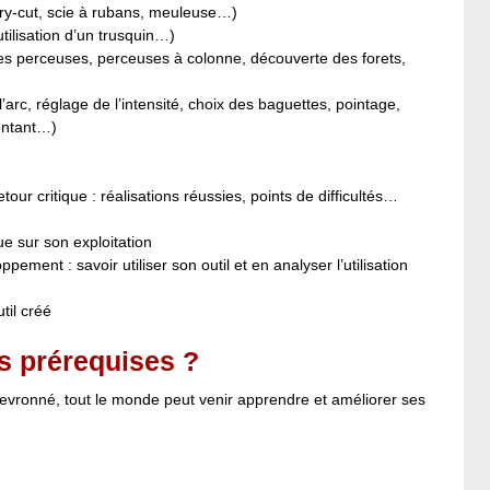
dry-cut, scie à rubans, meuleuse…)
tilisation d’un trusquin…)
des perceuses, perceuses à colonne, découverte des forets,
rc, réglage de l’intensité, choix des baguettes, pointage,
ontant…)
tour critique : réalisations réussies, points de difficultés…
ue sur son exploitation
nt : savoir utiliser son outil et en analyser l’utilisation
util créé
s prérequises ?
hevronné, tout le monde peut venir apprendre et améliorer ses