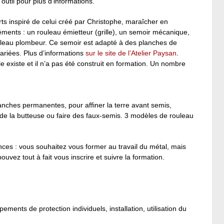
outil pour plus d’informations.
rts inspiré de celui créé par Christophe, maraîcher en
ents : un rouleau émietteur (grille), un semoir mécanique,
uleau plombeur. Ce semoir est adapté à des planches de
ariées. Plus d’informations
sur le site de l’Atelier Paysan
.
le existe et il n’a pas été construit en formation. Un nombre
planches permanentes, pour affiner la terre avant semis,
 de la butteuse ou faire des faux-semis. 3 modèles de rouleau
ences : vous souhaitez vous former au travail du métal, mais
uvez tout à fait vous inscrire et suivre la formation.
ements de protection individuels, installation, utilisation du