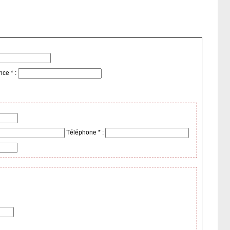
nce * :
Téléphone * :