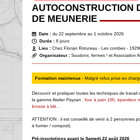
AUTOCONSTRUCTION DE
DE MEUNERIE
Date :
du 22 septembre au 1 octobre 2026
Durée :
8 jours
Lieu :
Chez Florian Rotureau - Les combes - 1929
Organisateur :
Soudons, fermes ! et Association 
Formation maintenue
- Malgré refus prise en char
Découvrir et pratiquer toutes les techniques de travail
la gamme Atelier Paysan :
four à pain 100
,
épandeur m
brosse à blé
...
ATTENTION : il est conseillé de venir à 2 personnes po
à fumier / compost).
Pré-inscriptions avant le Samedi 22 août 2026