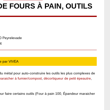
 FOURS À PAIN, OUTILS
0 Peyrelevade
A4
ge par VIVEA
 du métal pour auto-construire les outils les plus complexes de
araicher à fumier/compost
,
décortiqueur de petit épeautre
,
ur faire certains outils (Four à pain 100, Épandeur maraicher