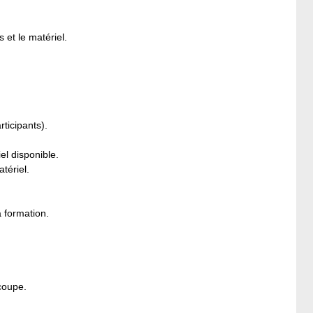
s et le matériel.
rticipants).
el disponible.
tériel.
a formation.
coupe.