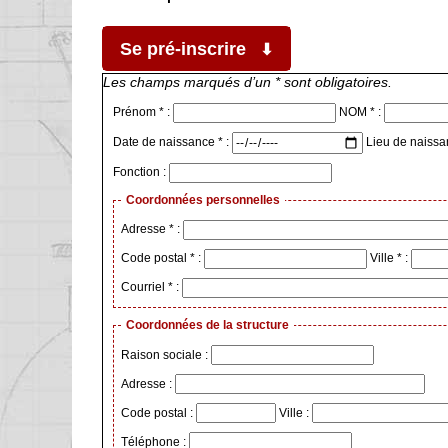
Se pré-inscrire
Les champs marqués d’un * sont obligatoires.
Prénom * :
NOM * :
Date de naissance * :
Lieu de naissa
Fonction :
Coordonnées personnelles
Adresse * :
Code postal * :
Ville * :
Courriel * :
Coordonnées de la structure
Raison sociale :
Adresse :
Code postal :
Ville :
Téléphone :