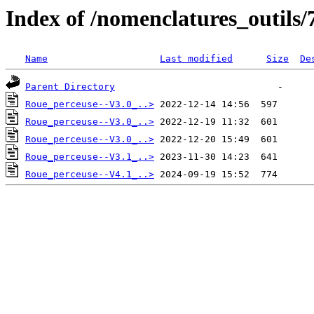
Index of /nomenclatures_outils/
Name
Last modified
Size
De
Parent Directory
Roue_perceuse--V3.0_..>
Roue_perceuse--V3.0_..>
Roue_perceuse--V3.0_..>
Roue_perceuse--V3.1_..>
Roue_perceuse--V4.1_..>