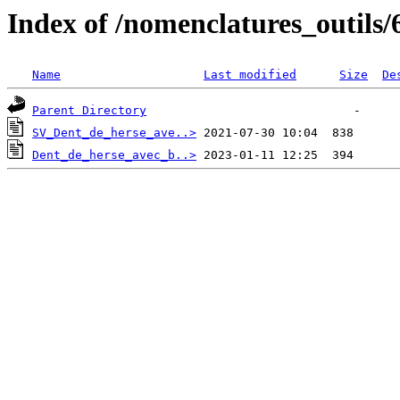
Index of /nomenclatures_outils/
Name
Last modified
Size
De
Parent Directory
SV_Dent_de_herse_ave..>
Dent_de_herse_avec_b..>