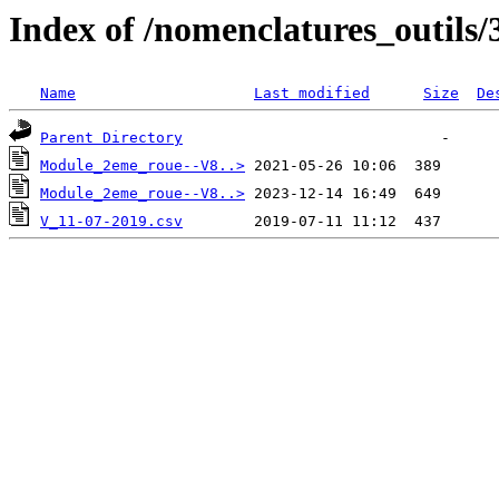
Index of /nomenclatures_outils/
Name
Last modified
Size
De
Parent Directory
Module_2eme_roue--V8..>
Module_2eme_roue--V8..>
V_11-07-2019.csv